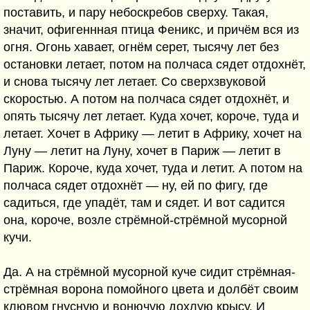
поставить, и пару небоскребов сверху. Такая,
значит, офигеннная птица Феникс, и причём вся из
огня. Огонь хавает, огнём серет, тысячу лет без
остановки летает, потом на полчаса сядет отдохнёт,
и снова тысячу лет летает. Со сверхзвуковой
скоростью. А потом на полчаса сядет отдохнёт, и
опять тысячу лет летает. Куда хочет, короче, туда и
летает. Хочет в Африку — летит в Африку, хочет на
Луну — летит на Луну, хочет в Париж — летит в
Париж. Короче, куда хочет, туда и летит. А потом на
полчаса сядет отдохнёт — ну, ей по фигу, где
садиться, где упадёт, там и сядет. И вот садится
она, короче, возле стрёмной-стрёмной мусорной
кучи.
Да. А на стрёмной мусорной куче сидит стрёмная-
стрёмная ворона помойного цвета и долбёт своим
клювом гнусную и вонючую дохлую крысу. И