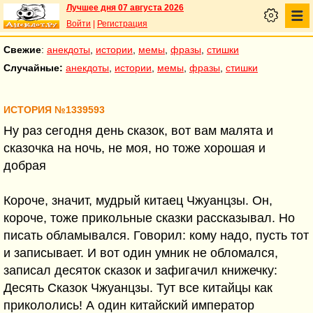
Лучшее дня 07 августа 2026
Войти
|
Регистрация
Свежие
:
анекдоты
,
истории
,
мемы
,
фразы
,
стишки
Случайные:
анекдоты
,
истории
,
мемы
,
фразы
,
стишки
ИСТОРИЯ №1339593
Ну раз сегодня день сказок, вот вам малята и
сказочка на ночь, не моя, но тоже хорошая и
добрая
Короче, значит, мудрый китаец Чжуанцзы. Он,
короче, тоже прикольные сказки рассказывал. Но
писать обламывался. Говорил: кому надо, пусть тот
и записывает. И вот один умник не обломался,
записал десяток сказок и зафигачил книжечку:
Десять Сказок Чжуанцзы. Тут все китайцы как
прикололись! А один китайский император