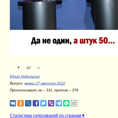
+
–
-67
Юрий Небольсин
Выпуск:
мемы 27 августа 2022
Проголосовало за – 311, против – 378
Статистика голосований по странам