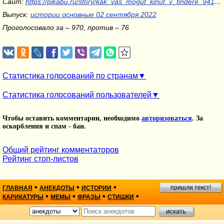
Сайт:
https://pikabu.ru/story/kak_vas_mogut_kinut_v_tindere_9411284
Выпуск:
истории основные 02 сентября 2022
Проголосовало за – 970, против – 76
Статистика голосований по странам
Статистика голосований пользователей
Чтобы оставить комментарии, необходимо
авторизоваться
. За
оскорбления и спам - бан.
Общий рейтинг комментаторов
Рейтинг стоп-листов
•
•
•
пришли текст!
ГЛАВНАЯ
АНЕКДОТЫ
ИСТОРИИ
•
•
•
•
КАРИКАТУРЫ
МЕМЫ
ФРАЗЫ
СТИШКИ