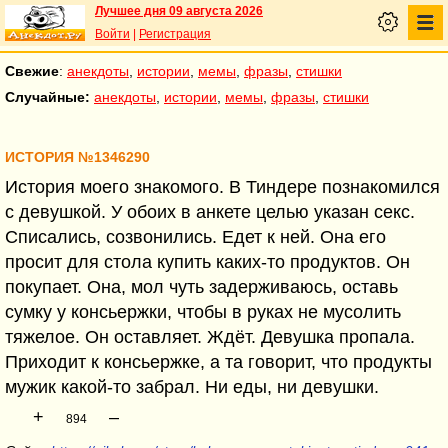
Лучшее дня 09 августа 2026
Войти
|
Регистрация
Свежие
:
анекдоты
,
истории
,
мемы
,
фразы
,
стишки
Случайные:
анекдоты
,
истории
,
мемы
,
фразы
,
стишки
ИСТОРИЯ №1346290
История моего знакомого. В Тиндере познакомился
с девушкой. У обоих в анкете целью указан секс.
Списались, созвонились. Едет к ней. Она его
просит для стола купить каких-то продуктов. Он
покупает. Она, мол чуть задерживаюсь, оставь
сумку у консьержки, чтобы в руках не мусолить
тяжелое. Он оставляет. Ждёт. Девушка пропала.
Приходит к консьержке, а та говорит, что продукты
мужик какой-то забрал. Ни еды, ни девушки.
+
–
894