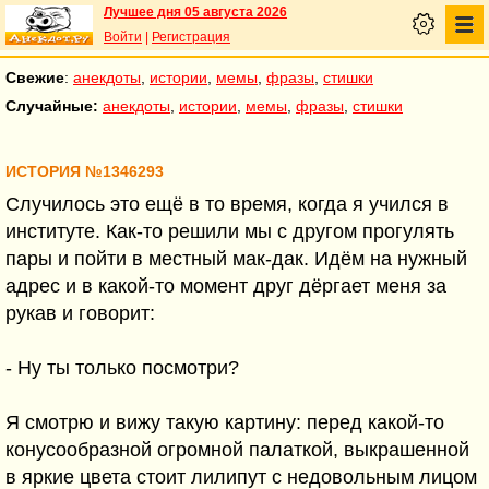
Лучшее дня 05 августа 2026
Войти
|
Регистрация
Свежие
:
анекдоты
,
истории
,
мемы
,
фразы
,
стишки
Случайные:
анекдоты
,
истории
,
мемы
,
фразы
,
стишки
ИСТОРИЯ №1346293
Случилось это ещё в то время, когда я учился в
институте. Как-то решили мы с другом прогулять
пары и пойти в местный мак-дак. Идём на нужный
адрес и в какой-то момент друг дёргает меня за
рукав и говорит:
- Ну ты только посмотри?
Я смотрю и вижу такую картину: перед какой-то
конусообразной огромной палаткой, выкрашенной
в яркие цвета стоит лилипут с недовольным лицом