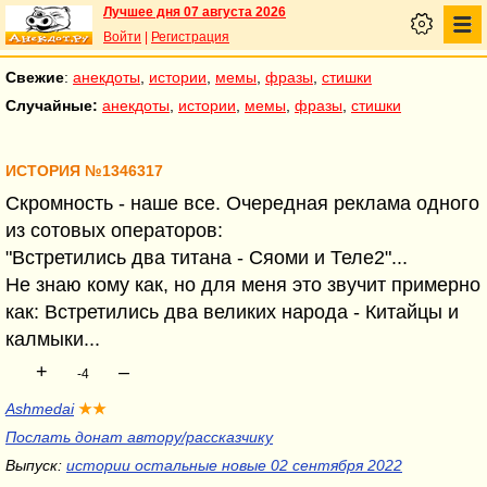
Лучшее дня 07 августа 2026
Войти
|
Регистрация
Свежие
:
анекдоты
,
истории
,
мемы
,
фразы
,
стишки
Случайные:
анекдоты
,
истории
,
мемы
,
фразы
,
стишки
ИСТОРИЯ №1346317
Скромность - наше все. Очередная реклама одного
из сотовых операторов:
"Встретились два титана - Сяоми и Теле2"...
Не знаю кому как, но для меня это звучит примерно
как: Встретились два великих народа - Китайцы и
калмыки...
+
–
-4
Ashmedai
★★
Послать донат автору/рассказчику
Выпуск:
истории остальные новые 02 сентября 2022