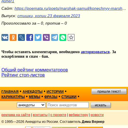
Asher1
Сайт:
https://poemata.ru/poets/marshak-samuil/konechnyy-marshrut
Выпуск:
стишки, копии 23 февраля 2023
Проголосовало за – 0, против – 0
Чтобы оставить комментарии, необходимо
авторизоваться
. За
оскорбления и спам - бан.
Общий рейтинг комментаторов
Рейтинг стоп-листов
•
•
•
пришли текст!
ГЛАВНАЯ
АНЕКДОТЫ
ИСТОРИИ
•
•
•
•
КАРИКАТУРЫ
МЕМЫ
ФРАЗЫ
СТИШКИ
реклама на сайте
|
контакты
|
о проекте
|
вебмастеру
|
новости
© 1995—2026 Анекдоты из России. Составитель
Дима Вернер