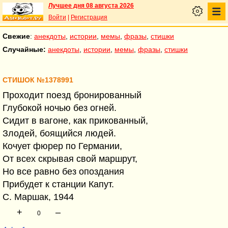
Лучшее дня 08 августа 2026
Войти
|
Регистрация
Свежие
:
анекдоты
,
истории
,
мемы
,
фразы
,
стишки
Случайные:
анекдоты
,
истории
,
мемы
,
фразы
,
стишки
СТИШОК №1378991
Проходит поезд бронированный
Глубокой ночью без огней.
Сидит в вагоне, как прикованный,
Злодей, боящийся людей.
Кочует фюрер по Германии,
От всех скрывая свой маршрут,
Но все равно без опоздания
Прибудет к станции Капут.
С. Маршак, 1944
+
–
0