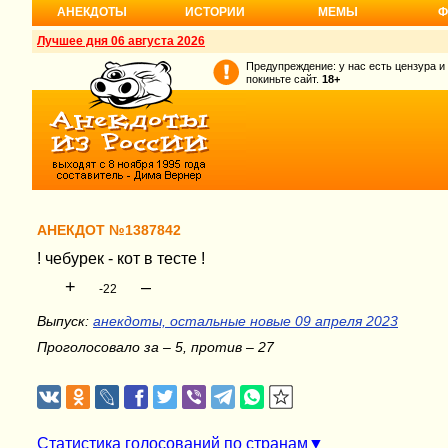
АНЕКДОТЫ
ИСТОРИИ
МЕМЫ
Ф
Лучшее дня 06 августа 2026
Предупреждение: у нас есть цензура и
покиньте сайт.
18+
АНЕКДОТ №1387842
! чебурек - кот в тесте !
+
–
-22
Выпуск:
анекдоты, остальные новые 09 апреля 2023
Проголосовало за – 5, против – 27
Статистика голосований по странам