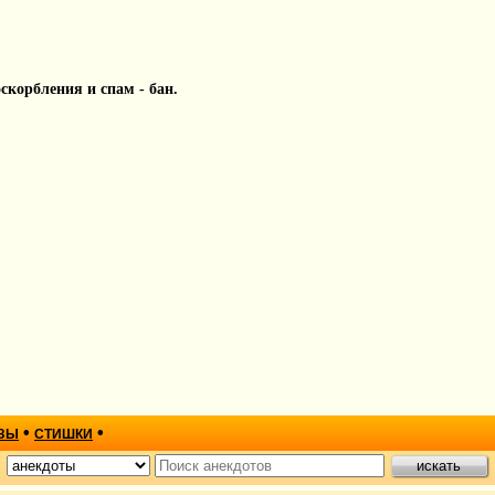
 оскорбления и спам - бан.
•
•
ЗЫ
СТИШКИ