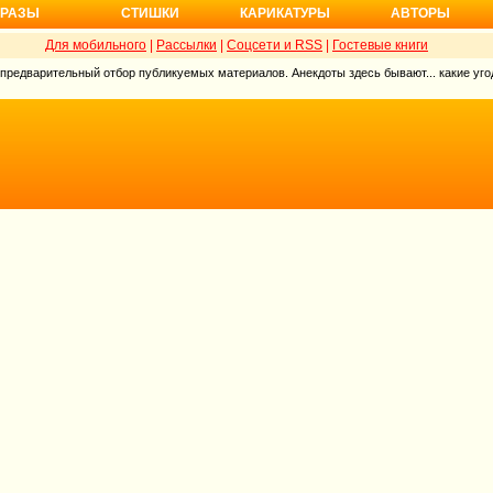
РАЗЫ
СТИШКИ
КАРИКАТУРЫ
АВТОРЫ
Для мобильного
|
Рассылки
|
Соцсети и RSS
|
Гостевые книги
 предварительный отбор публикуемых материалов. Анекдоты здесь бывают... какие угод