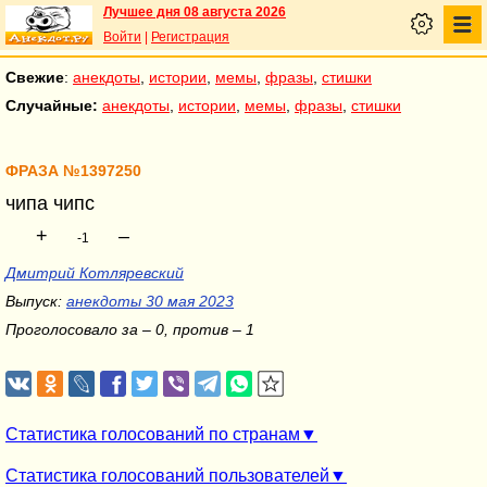
Лучшее дня 08 августа 2026
Войти
|
Регистрация
Свежие
:
анекдоты
,
истории
,
мемы
,
фразы
,
стишки
Случайные:
анекдоты
,
истории
,
мемы
,
фразы
,
стишки
ФРАЗА №1397250
чипа чипс
+
–
-1
Дмитрий Котляревский
Выпуск:
анекдоты 30 мая 2023
Проголосовало за – 0, против – 1
Статистика голосований по странам
Статистика голосований пользователей