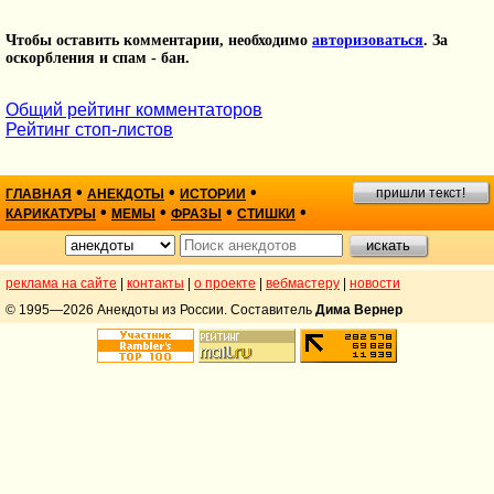
Чтобы оставить комментарии, необходимо
авторизоваться
. За
оскорбления и спам - бан.
Общий рейтинг комментаторов
Рейтинг стоп-листов
•
•
•
пришли текст!
ГЛАВНАЯ
АНЕКДОТЫ
ИСТОРИИ
•
•
•
•
КАРИКАТУРЫ
МЕМЫ
ФРАЗЫ
СТИШКИ
реклама на сайте
|
контакты
|
о проекте
|
вебмастеру
|
новости
© 1995—2026 Анекдоты из России. Составитель
Дима Вернер