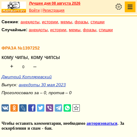
Лучшее дня 08 августа 2026
Войти
|
Регистрация
Свежие
:
анекдоты
,
истории
,
мемы
,
фразы
,
стишки
Случайные:
анекдоты
,
истории
,
мемы
,
фразы
,
стишки
ФРАЗА №1397252
кому чипы, кому чипсы
+
–
0
Дмитрий Котляревский
Выпуск:
анекдоты 30 мая 2023
Проголосовало за – 0, против – 0
Чтобы оставить комментарии, необходимо
авторизоваться
. За
оскорбления и спам - бан.