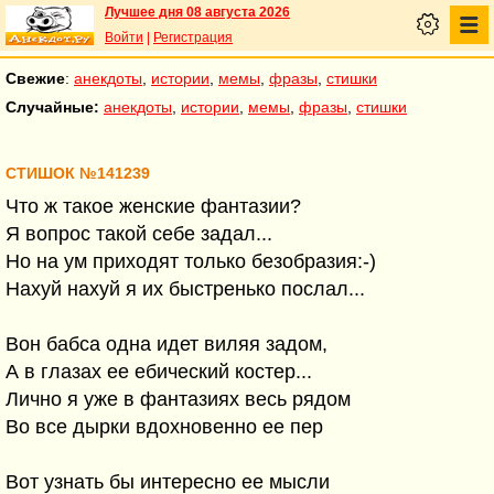
Лучшее дня 08 августа 2026
Войти
|
Регистрация
Свежие
:
анекдоты
,
истории
,
мемы
,
фразы
,
стишки
Случайные:
анекдоты
,
истории
,
мемы
,
фразы
,
стишки
СТИШОК №141239
Что ж такое женские фантазии?
Я вопрос такой себе задал...
Но на ум приходят только безобразия:-)
Нахуй нахуй я их быстренько послал...
Вон бабса одна идет виляя задом,
А в глазах ее ебический костер...
Лично я уже в фантазиях весь рядом
Во все дырки вдохновенно ее пер
Вот узнать бы интересно ее мысли