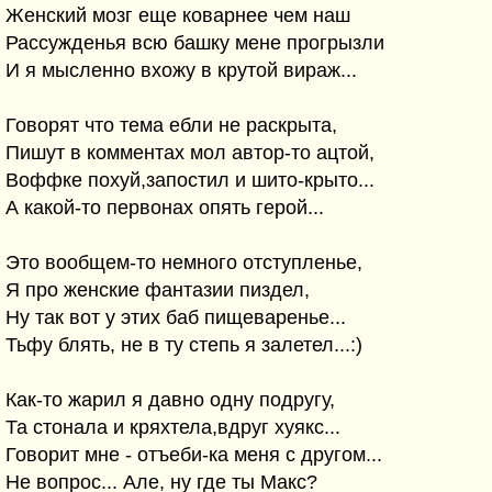
Женский мозг еще коварнее чем наш
Рассужденья всю башку мене прогрызли
И я мысленно вхожу в крутой вираж...
Говорят что тема ебли не раскрыта,
Пишут в комментах мол автор-то ацтой,
Воффке похуй,запостил и шито-крыто...
А какой-то первонах опять герой...
Это вообщем-то немного отступленье,
Я про женские фантазии пиздел,
Ну так вот у этих баб пищеваренье...
Тьфу блять, не в ту степь я залетел...:)
Как-то жарил я давно одну подругу,
Та стонала и кряхтела,вдруг хуякс...
Говорит мне - отъеби-ка меня с другом...
Не вопрос... Але, ну где ты Макс?