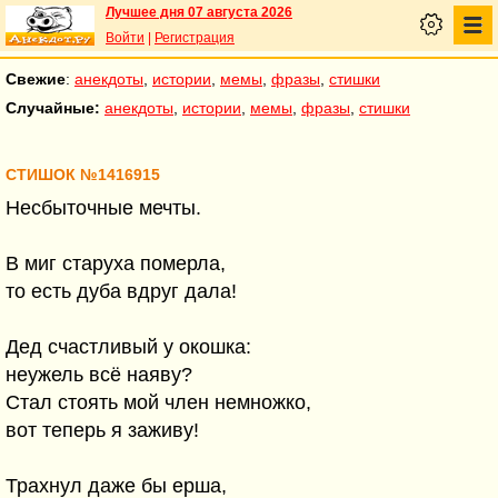
Лучшее дня 07 августа 2026
Войти
|
Регистрация
Свежие
:
анекдоты
,
истории
,
мемы
,
фразы
,
стишки
Случайные:
анекдоты
,
истории
,
мемы
,
фразы
,
стишки
СТИШОК №1416915
Несбыточные мечты.
В миг старуха померла,
то есть дуба вдруг дала!
Дед счастливый у окошка:
неужель всё наяву?
Стал стоять мой член немножко,
вот теперь я заживу!
Трахнул даже бы ерша,