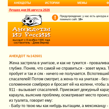
АНЕКДОТЫ
ИСТОРИИ
МЕМЫ
Ф
Лучшее дня 06 августа 2026
Предупреждение: у нас есть цензура и
покиньте сайт.
18+
АНЕКДОТ №142601
Жена застряла в унитазе, и как не тужится - провалива
глубже. Поняв, что самой не справиться - зовет мужа. 
пробует и так и сяк - ничего не получается. Вспотевш
спасателей! Потом смотрит, а жена-то на унитазе - бе
соломенное сомбреро и бросает ей на колени, чтобы з
911 - вызывает спасателей. Приезжает дежурный кара
караула, выяснив проблему, осматривает место проис
из туалета, говорит ему:
- Бабу-то твою мы как нибудь вытащим, а мексиканцу -