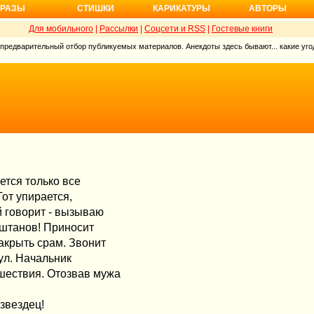
РАЗЫ
СТИШКИ
КАРИКАТУРЫ
АВТОРЫ
Для мобильного
|
Рассылки
|
Соцсети и RSS
|
Гостевые книги
 предварительный отбор публикуемых материалов. Анекдоты здесь бывают... какие угод
ется только все
Тот упирается,
ий говорит - вызываю
з штанов! Приносит
акрыть срам. Звонит
ул. Начальник
шествия. Отозвав мужа
 звездец!