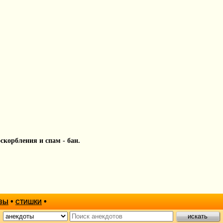
 оскорбления и спам - бан.
•
•
ЗЫ
СТИШКИ