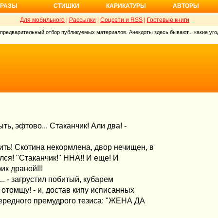
РАЗЫ
СТИШКИ
КАРИКАТУРЫ
АВТОРЫ
Для мобильного
|
Рассылки
|
Соцсети и RSS
|
Гостевые книги
 предварительный отбор публикуемых материалов. Анекдоты здесь бывают... какие угод
ь, эфтово... Стаканчик! Али два! -
ить! Скотина некормлена, двор нечищен, в
лся! "Стаканчик!" ННА!! И еще! И
ик драной!!!
.. - загрустил побитый, кубарем
х отомщу! - и, достав кипу исписанных
чередного премудрого тезиса: "ЖЕНА ДА