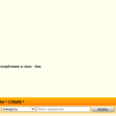
 оскорбления и спам - бан.
•
•
ЗЫ
СТИШКИ