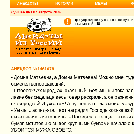
АНЕКДОТЫ
ИСТОРИИ
МЕМЫ
Ф
Лучшее дня 07 августа 2026
Предупреждение: у нас есть цензура и
покиньте сайт.
18+
АНЕКДОТ №1461079
- Домна Матвевна, а Домна Матвевна! Можно мне, тудыт
осмелел вопрошающий.
- Штоооо?! Ах Ирод, ах, окаянный! Бельмы бы тока зал
лавке без сидельца весь товар раскрали, а он разнюни
сковородкой! И ухватом! А ну, пошел с глаз моих, мазур
- Уыыы... аспид-яга... вот наградил Господь хозяюшкой.
выкатываясь из горницы. - Погоди ж, я те щас.. в века
бумаг, мстительно вывел крупными буквами начало о
УБОИТСЯ МУЖА СВОЕГО..."