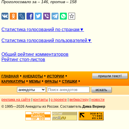
Проголосовало за – 146, против – 158
Статистика голосований по странам
Статистика голосований пользователей
Общий рейтинг комментаторов
Рейтинг стоп-листов
•
•
•
пришли текст!
ГЛАВНАЯ
АНЕКДОТЫ
ИСТОРИИ
•
•
•
•
КАРИКАТУРЫ
МЕМЫ
ФРАЗЫ
СТИШКИ
реклама на сайте
|
контакты
|
о проекте
|
вебмастеру
|
новости
© 1995—2026 Анекдоты из России. Составитель
Дима Вернер