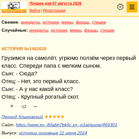
Лучшее дня 07 августа 2026
Войти
|
Регистрация
Свежие
:
анекдоты
,
истории
,
мемы
,
фразы
,
стишки
Случайные:
анекдоты
,
истории
,
мемы
,
фразы
,
стишки
ИСТОРИЯ №1462620
Грузимся на самолёт, угрюмо ползём через первый
класс. Спереди папа с мелким сыном.
Сын: - Сюда?
Отец: - Нет, это первый класс.
Сын: - А у нас какой класс?
Отец: - Крупный рогатый скот.
+
–
-12
Леонид Хлыновский
★★★★★
Сайт:
https://www.xn--80abh7bk0c.xn--p1ai/quote/469301
Выпуск:
истории основные 11 июня 2024