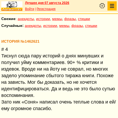
Лучшее дня 07 августа 2026
Войти
|
Регистрация
Свежие
:
анекдоты
,
истории
,
мемы
,
фразы
,
стишки
Случайные:
анекдоты
,
истории
,
мемы
,
фразы
,
стишки
ИСТОРИЯ №1462621
# 4
Тиснул сюда пару историй о днях минувших и
получил уйму комментариев. 90+ % критики и
издевок. Вроде ни на йоту не соврал, но многих
задело упоминание сбытого тиража книги. Похоже
на зависть. Мог бы доказать, но не хочется
идентифицироваться. Да и ведь не это было сутью
воспоминания.
Зато ник «Соня» написал очень теплые слова и ей/
ему огромное спасибо.