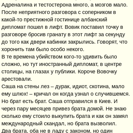
Адреналина и тестостерона много, а мозгов мало.
После неприятного разговора с соперником в
какой-то престижной гостинице албанский
дипломат пошел в лифт. Вовик поставил точку в
разговоре бросив гранату в этот лифт за секунду
до того как двери кабинки закрылись. Говорят, что
хоронить там было особо некого.
В те времена убийством кого-то удивить было
сложно, но тут иностранный дипломат, в центре
столицы, на глазах у публики. Короче Вовочку
арестовали.
Саша на стены лез – дурак, идиот, скотина, мало
ему шлюх! – кричал он когда узнал о случившемся.
Но брат есть брат. Саша отправился в Киев. И
через пару месяцев привез брата домой. Не знаю
сколько ему стоило выкупить брата и как он замял
международный скандал, но брата вызволил.
Два брата, оба не в ладу с законом, но один