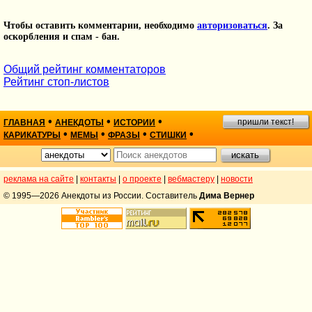
Чтобы оставить комментарии, необходимо
авторизоваться
. За
оскорбления и спам - бан.
Общий рейтинг комментаторов
Рейтинг стоп-листов
•
•
•
пришли текст!
ГЛАВНАЯ
АНЕКДОТЫ
ИСТОРИИ
•
•
•
•
КАРИКАТУРЫ
МЕМЫ
ФРАЗЫ
СТИШКИ
реклама на сайте
|
контакты
|
о проекте
|
вебмастеру
|
новости
© 1995—2026 Анекдоты из России. Составитель
Дима Вернер