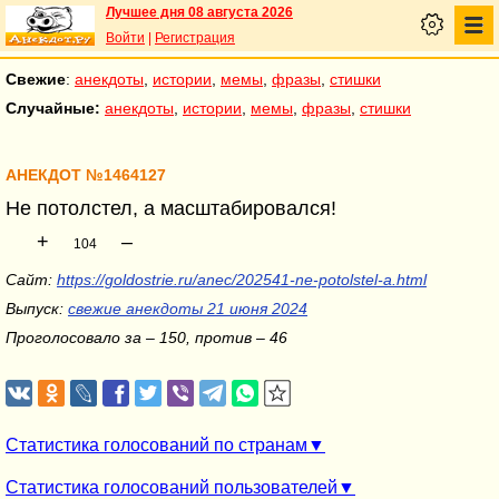
Лучшее дня 08 августа 2026
Войти
|
Регистрация
Свежие
:
анекдоты
,
истории
,
мемы
,
фразы
,
стишки
Случайные:
анекдоты
,
истории
,
мемы
,
фразы
,
стишки
АНЕКДОТ №1464127
Не потолстел, а масштабировался!
+
–
104
Сайт:
https://goldostrie.ru/anec/202541-ne-potolstel-a.html
Выпуск:
свежие анекдоты 21 июня 2024
Проголосовало за – 150, против – 46
Статистика голосований по странам
Статистика голосований пользователей