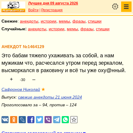
Лучшее дня 09 августа 2026
Войти
|
Регистрация
Свежие
:
анекдоты
,
истории
,
мемы
,
фразы
,
стишки
Случайные:
анекдоты
,
истории
,
мемы
,
фразы
,
стишки
АНЕКДОТ №1464129
Это бабам тяжело ухаживать за собой, а нам
мужикам что, расчесался утром перед зеркалом,
высморкался в раковину и всё ты уже оху@нный.
+
–
-30
Сафронов Николай
★
Выпуск:
свежие анекдоты 21 июня 2024
Проголосовало за – 94, против – 124