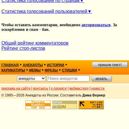
Статистика голосований по странам
Статистика голосований пользователей
Чтобы оставить комментарии, необходимо
авторизоваться
. За
оскорбления и спам - бан.
Общий рейтинг комментаторов
Рейтинг стоп-листов
•
•
•
пришли текст!
ГЛАВНАЯ
АНЕКДОТЫ
ИСТОРИИ
•
•
•
•
КАРИКАТУРЫ
МЕМЫ
ФРАЗЫ
СТИШКИ
реклама на сайте
|
контакты
|
о проекте
|
вебмастеру
|
новости
© 1995—2026 Анекдоты из России. Составитель
Дима Вернер