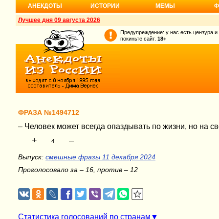
АНЕКДОТЫ
ИСТОРИИ
МЕМЫ
Ф
Лучшее дня 09 августа 2026
Предупреждение: у нас есть цензура и
покиньте сайт.
18+
ФРАЗА №1494712
– Человек может всегда опаздывать по жизни, но на св
+
–
4
Выпуск:
смешные фразы 11 декабря 2024
Проголосовало за – 16, против – 12
Статистика голосований по странам