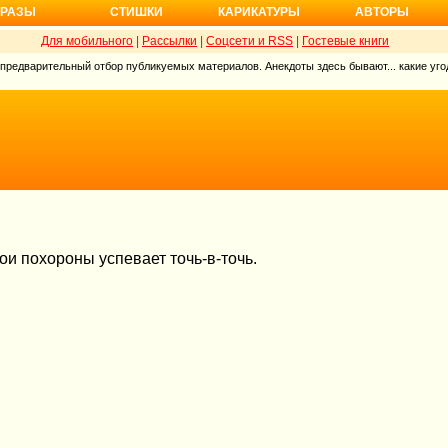
РАЗЫ
СТИШКИ
КАРИКАТУРЫ
АВТОРЫ
Для мобильного
|
Рассылки
|
Соцсети и RSS
|
Гостевые книги
 предварительный отбор публикуемых материалов. Анекдоты здесь бывают... какие угод
ои похороны успевает точь-в-точь.