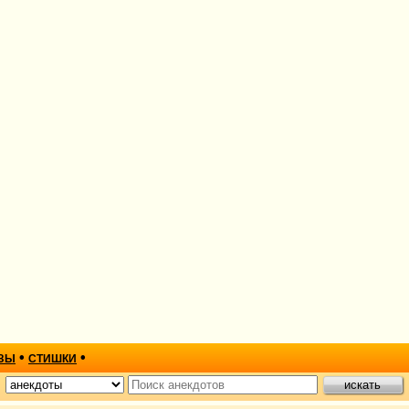
•
•
ЗЫ
СТИШКИ