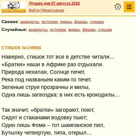
Лучшее дня 07 августа 2026
Войти
|
Регистрация
Свежие
:
анекдоты
,
истории
,
мемы
,
фразы
,
стишки
Случайные:
анекдоты
,
истории
,
мемы
,
фразы
,
стишки
СТИШОК №149866
Наверно, стишок тот все в детстве читали…
«Братки» наши в Африке раз отдыхали.
Природа нехилая, Солнце печет,
Река под названьем каким-то течет.
Зеленые струи прозрачны и милы,
Одна лишь загвоздка: в них есть крокодилы…
Так значит, «братки» загорают, поют,
Сидят и стаканами водовку пьют;
Один лишь Фома – тот шампанское пил,
Бутылку четвертую, типа, открыл…