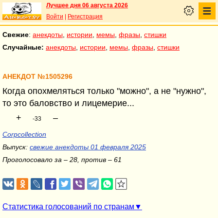
Лучшее дня 06 августа 2026
Войти
|
Регистрация
Свежие
:
анекдоты
,
истории
,
мемы
,
фразы
,
стишки
Случайные:
анекдоты
,
истории
,
мемы
,
фразы
,
стишки
АНЕКДОТ №1505296
Когда опохмеляться только "можно", а не "нужно",
то это баловство и лицемерие...
+
–
-33
Corpcollection
Выпуск:
свежие анекдоты 01 февраля 2025
Проголосовало за – 28, против – 61
Статистика голосований по странам