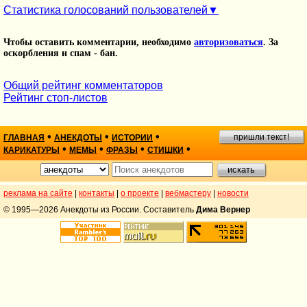
Статистика голосований пользователей
Чтобы оставить комментарии, необходимо
авторизоваться
. За
оскорбления и спам - бан.
Общий рейтинг комментаторов
Рейтинг стоп-листов
•
•
•
пришли текст!
ГЛАВНАЯ
АНЕКДОТЫ
ИСТОРИИ
•
•
•
•
КАРИКАТУРЫ
МЕМЫ
ФРАЗЫ
СТИШКИ
реклама на сайте
|
контакты
|
о проекте
|
вебмастеру
|
новости
© 1995—2026 Анекдоты из России. Составитель
Дима Вернер