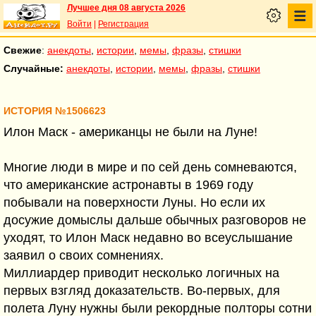
Лучшее дня 08 августа 2026
Войти
|
Регистрация
Свежие
:
анекдоты
,
истории
,
мемы
,
фразы
,
стишки
Случайные:
анекдоты
,
истории
,
мемы
,
фразы
,
стишки
ИСТОРИЯ №1506623
Илон Маск - американцы не были на Луне!
Многие люди в мире и по сей день сомневаются,
что американские астронавты в 1969 году
побывали на поверхности Луны. Но если их
досужие домыслы дальше обычных разговоров не
уходят, то Илон Маск недавно во всеуслышание
заявил о своих сомнениях.
Миллиардер приводит несколько логичных на
первых взгляд доказательств. Во-первых, для
полета Луну нужны были рекордные полторы сотни