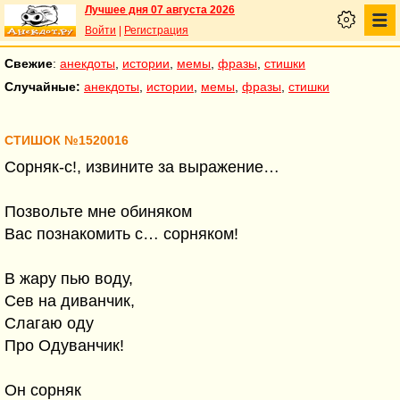
Лучшее дня 07 августа 2026
Войти
|
Регистрация
Свежие
:
анекдоты
,
истории
,
мемы
,
фразы
,
стишки
Случайные:
анекдоты
,
истории
,
мемы
,
фразы
,
стишки
СТИШОК №1520016
Сорняк-с!, извините за выражение…
Позвольте мне обиняком
Вас познакомить с… сорняком!
В жару пью воду,
Сев на диванчик,
Слагаю оду
Про Одуванчик!
Он сорняк