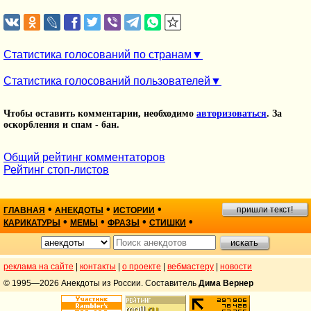
Статистика голосований по странам
Статистика голосований пользователей
Чтобы оставить комментарии, необходимо
авторизоваться
. За
оскорбления и спам - бан.
Общий рейтинг комментаторов
Рейтинг стоп-листов
•
•
•
пришли текст!
ГЛАВНАЯ
АНЕКДОТЫ
ИСТОРИИ
•
•
•
•
КАРИКАТУРЫ
МЕМЫ
ФРАЗЫ
СТИШКИ
реклама на сайте
|
контакты
|
о проекте
|
вебмастеру
|
новости
© 1995—2026 Анекдоты из России. Составитель
Дима Вернер