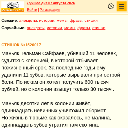
Лучшее дня 07 августа 2026
Войти
|
Регистрация
Свежие
:
анекдоты
,
истории
,
мемы
,
фразы
,
стишки
Случайные:
анекдоты
,
истории
,
мемы
,
фразы
,
стишки
СТИШОК №1520017
Маньяк Тельман Сайфаев, убивший 11 человек,
судится с колонией, в которой отбывает
пожизненный срок. За последние годы ему
удалили 11 зубов, которые вырывали при острой
боли. По искам он хотел получить 600 тысяч
рублей, но с колонии взыщут только 30 тысяч .
Маньяк десятки лет в колонии живёт,
одиннадцать невинных уничтожил обормот.
Но жизнь в тюрьме,как оказалось, не малина,
одиннадцать зубов утратил там скотина.