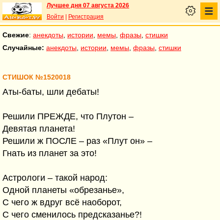
Лучшее дня 07 августа 2026
Войти
|
Регистрация
Свежие
:
анекдоты
,
истории
,
мемы
,
фразы
,
стишки
Случайные:
анекдоты
,
истории
,
мемы
,
фразы
,
стишки
СТИШОК №1520018
Аты-баты, шли дебаты!
Решили ПРЕЖДЕ, что Плутон –
Девятая планета!
Решили ж ПОСЛЕ – раз «Плут он» –
Гнать из планет за это!
Астрологи – такой народ:
Одной планеты «обрезанье»,
С чего ж вдруг всё наоборот,
С чего сменилось предсказанье?!