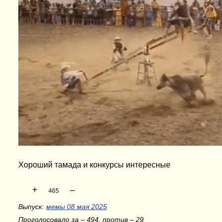
Хороший тамада и конкурсы интересные
+
–
465
Выпуск:
мемы 08 мая 2025
Проголосовало за – 494, против – 29