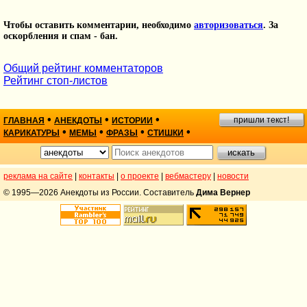
Чтобы оставить комментарии, необходимо
авторизоваться
. За
оскорбления и спам - бан.
Общий рейтинг комментаторов
Рейтинг стоп-листов
•
•
•
пришли текст!
ГЛАВНАЯ
АНЕКДОТЫ
ИСТОРИИ
•
•
•
•
КАРИКАТУРЫ
МЕМЫ
ФРАЗЫ
СТИШКИ
реклама на сайте
|
контакты
|
о проекте
|
вебмастеру
|
новости
© 1995—2026 Анекдоты из России. Составитель
Дима Вернер