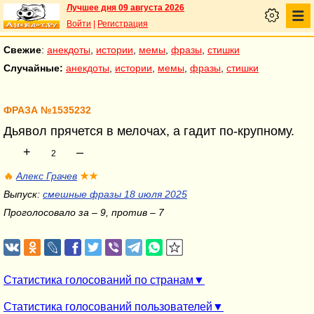
Лучшее дня 09 августа 2026
Войти
|
Регистрация
Свежие
:
анекдоты
,
истории
,
мемы
,
фразы
,
стишки
Случайные:
анекдоты
,
истории
,
мемы
,
фразы
,
стишки
ФРАЗА №1535232
Дьявол прячется в мелочах, а гадит по-крупному.
+
–
2
🔥
Алекс Грачев
★★
Выпуск:
смешные фразы 18 июля 2025
Проголосовало за – 9, против – 7
Статистика голосований по странам
Статистика голосований пользователей