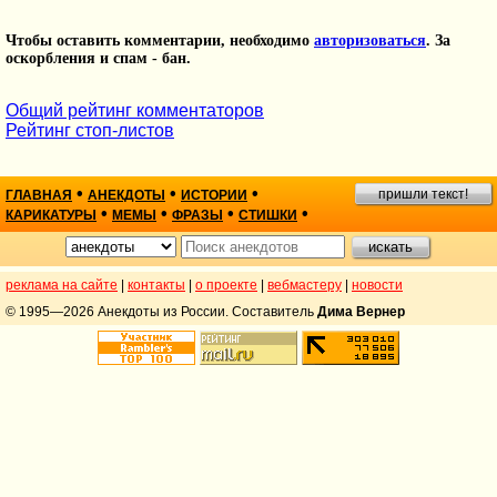
Чтобы оставить комментарии, необходимо
авторизоваться
. За
оскорбления и спам - бан.
Общий рейтинг комментаторов
Рейтинг стоп-листов
•
•
•
пришли текст!
ГЛАВНАЯ
АНЕКДОТЫ
ИСТОРИИ
•
•
•
•
КАРИКАТУРЫ
МЕМЫ
ФРАЗЫ
СТИШКИ
реклама на сайте
|
контакты
|
о проекте
|
вебмастеру
|
новости
© 1995—2026 Анекдоты из России. Составитель
Дима Вернер