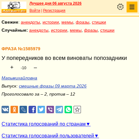
Лучшее дня 06 августа 2026
Войти
|
Регистрация
Свежие
:
анекдоты
,
истории
,
мемы
,
фразы
,
стишки
Случайные:
анекдоты
,
истории
,
мемы
,
фразы
,
стишки
ФРАЗА №1585979
У попередников во всем виноваты попозадники
+
–
-10
Марьмихайловна
Выпуск:
смешные фразы 09 марта 2026
Проголосовало за – 2, против – 12
Статистика голосований по странам
Статистика голосований пользователей