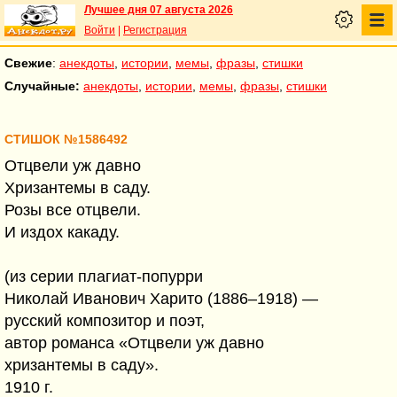
Лучшее дня 07 августа 2026
Войти
|
Регистрация
Свежие
:
анекдоты
,
истории
,
мемы
,
фразы
,
стишки
Случайные:
анекдоты
,
истории
,
мемы
,
фразы
,
стишки
СТИШОК №1586492
Отцвели уж давно
Хризантемы в саду.
Розы все отцвели.
И издох какаду.
(из серии плагиат-попурри
Николай Иванович Харито (1886–1918) —
русский композитор и поэт,
автор романса «Отцвели уж давно
хризантемы в саду».
1910 г.