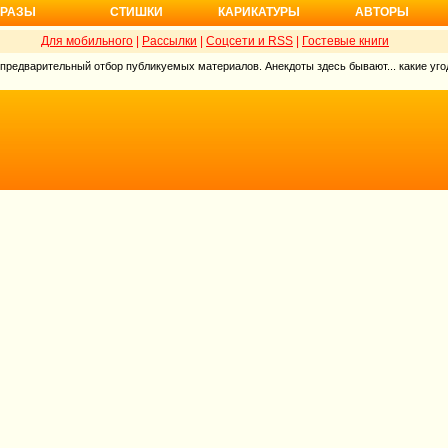
РАЗЫ
СТИШКИ
КАРИКАТУРЫ
АВТОРЫ
Для мобильного
|
Рассылки
|
Соцсети и RSS
|
Гостевые книги
 предварительный отбор публикуемых материалов. Анекдоты здесь бывают... какие угод