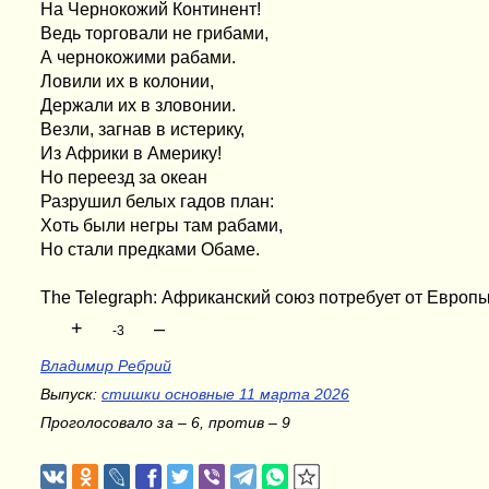
На Чернокожий Континент!
Ведь торговали не грибами,
А чернокожими рабами.
Ловили их в колонии,
Держали их в зловонии.
Везли, загнав в истерику,
Из Африки в Америку!
Но переезд за океан
Разрушил белых гадов план:
Хоть были негры там рабами,
Но стали предками Обаме.
The Telegraph: Африканский союз потребует от Европы
+
–
-3
Владимир Ребрий
Выпуск:
стишки основные 11 марта 2026
Проголосовало за – 6, против – 9