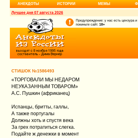
АНЕКДОТЫ
ИСТОРИИ
МЕМЫ
Ф
Лучшее дня 07 августа 2026
Предупреждение: у нас есть цензура и
покиньте сайт.
18+
СТИШОК №1586493
«ТОРГОВАЛИ МЫ НЕДАРОМ
НЕУКАЗАННЫМ ТОВАРОМ»
А.С. Пушкин (африканец)
Испанцы, бритты, галлы,
А также португалы
Должны хоть и спустя века
За грех потратиться слегка.
Подайте ж денежки в момент