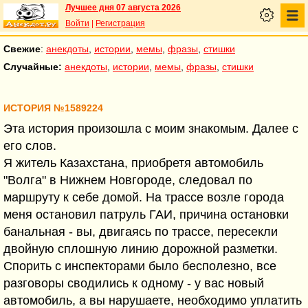
Лучшее дня 07 августа 2026
Войти
|
Регистрация
Свежие
:
анекдоты
,
истории
,
мемы
,
фразы
,
стишки
Случайные:
анекдоты
,
истории
,
мемы
,
фразы
,
стишки
ИСТОРИЯ №1589224
Эта история произошла с моим знакомым. Далее с
его слов.
Я житель Казахстана, приобретя автомобиль
"Волга" в Нижнем Новгороде, следовал по
маршруту к себе домой. На трассе возле города
меня остановил патруль ГАИ, причина остановки
банальная - вы, двигаясь по трассе, пересекли
двойную сплошную линию дорожной разметки.
Спорить с инспекторами было бесполезно, все
разговоры сводились к одному - у вас новый
автомобиль, а вы нарушаете, необходимо уплатить