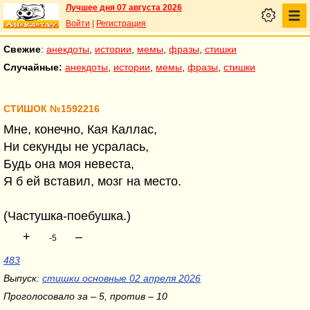
Лучшее дня 07 августа 2026
Войти
|
Регистрация
Свежие
:
анекдоты
,
истории
,
мемы
,
фразы
,
стишки
Случайные:
анекдоты
,
истории
,
мемы
,
фразы
,
стишки
СТИШОК №1592216
Мне, конечно, Кая Каллас,
Ни секунды не усралась,
Будь она моя невеста,
Я б ей вставил, мозг на место.
(Частушка-поебушка.)
+
–
-5
483
Выпуск:
стишки основные 02 апреля 2026
Проголосовало за – 5, против – 10