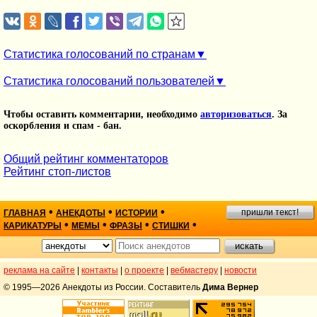
Статистика голосований по странам
Статистика голосований пользователей
Чтобы оставить комментарии, необходимо
авторизоваться
. За
оскорбления и спам - бан.
Общий рейтинг комментаторов
Рейтинг стоп-листов
•
•
•
пришли текст!
ГЛАВНАЯ
АНЕКДОТЫ
ИСТОРИИ
•
•
•
•
КАРИКАТУРЫ
МЕМЫ
ФРАЗЫ
СТИШКИ
реклама на сайте
|
контакты
|
о проекте
|
вебмастеру
|
новости
© 1995—2026 Анекдоты из России. Составитель
Дима Вернер