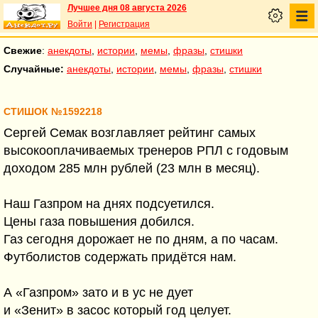
Лучшее дня 08 августа 2026
Войти
|
Регистрация
Свежие
:
анекдоты
,
истории
,
мемы
,
фразы
,
стишки
Случайные:
анекдоты
,
истории
,
мемы
,
фразы
,
стишки
СТИШОК №1592218
Сергей Семак возглавляет рейтинг самых
высокооплачиваемых тренеров РПЛ с годовым
доходом 285 млн рублей (23 млн в месяц).
Наш Газпром на днях подсуетился.
Цены газа повышения добился.
Газ сегодня дорожает не по дням, а по часам.
Футболистов содержать придётся нам.
А «Газпром» зато и в ус не дует
и «Зенит» в засос который год целует.