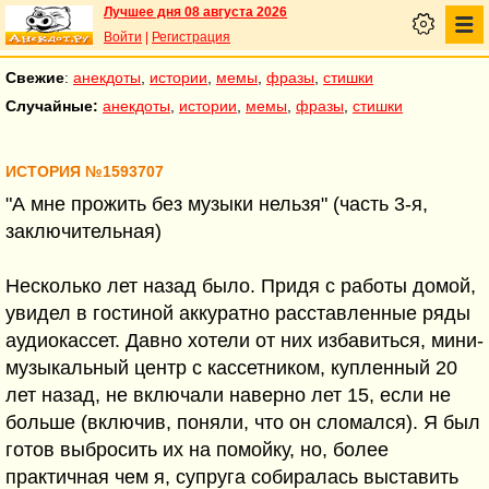
Лучшее дня 08 августа 2026
Войти
|
Регистрация
Свежие
:
анекдоты
,
истории
,
мемы
,
фразы
,
стишки
Случайные:
анекдоты
,
истории
,
мемы
,
фразы
,
стишки
ИСТОРИЯ №1593707
"А мне прожить без музыки нельзя" (часть 3-я,
заключительная)
Несколько лет назад было. Придя с работы домой,
увидел в гостиной аккуратно расставленные ряды
аудиокассет. Давно хотели от них избавиться, мини-
музыкальный центр с кассетником, купленный 20
лет назад, не включали наверно лет 15, если не
больше (включив, поняли, что он сломался). Я был
готов выбросить их на помойку, но, более
практичная чем я, супруга собиралась выставить