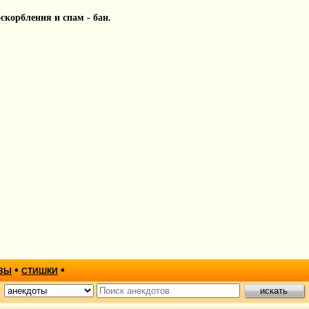
 оскорбления и спам - бан.
•
•
ЗЫ
СТИШКИ