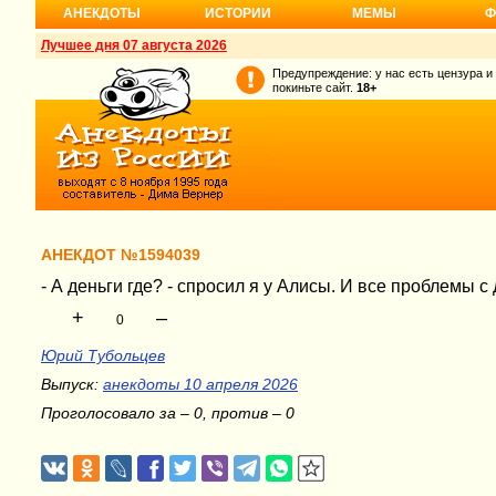
АНЕКДОТЫ
ИСТОРИИ
МЕМЫ
Ф
Лучшее дня 07 августа 2026
Предупреждение: у нас есть цензура и
покиньте сайт.
18+
АНЕКДОТ №1594039
- А деньги где? - спросил я у Алисы. И все проблемы с
+
–
0
Юрий Тубольцев
Выпуск:
анекдоты 10 апреля 2026
Проголосовало за – 0, против – 0