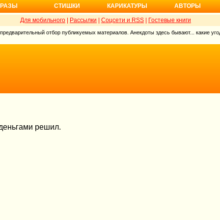
РАЗЫ
СТИШКИ
КАРИКАТУРЫ
АВТОРЫ
Для мобильного
|
Рассылки
|
Соцсети и RSS
|
Гостевые книги
 предварительный отбор публикуемых материалов. Анекдоты здесь бывают... какие угод
 деньгами решил.