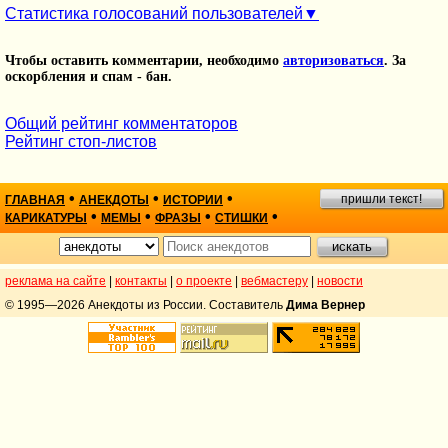
Статистика голосований пользователей
Чтобы оставить комментарии, необходимо
авторизоваться
. За
оскорбления и спам - бан.
Общий рейтинг комментаторов
Рейтинг стоп-листов
•
•
•
пришли текст!
ГЛАВНАЯ
АНЕКДОТЫ
ИСТОРИИ
•
•
•
•
КАРИКАТУРЫ
МЕМЫ
ФРАЗЫ
СТИШКИ
реклама на сайте
|
контакты
|
о проекте
|
вебмастеру
|
новости
© 1995—2026 Анекдоты из России. Составитель
Дима Вернер