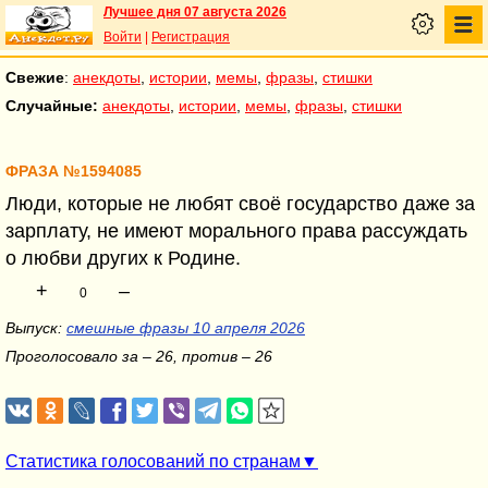
Лучшее дня 07 августа 2026
Войти
|
Регистрация
Свежие
:
анекдоты
,
истории
,
мемы
,
фразы
,
стишки
Случайные:
анекдоты
,
истории
,
мемы
,
фразы
,
стишки
ФРАЗА №1594085
Люди, которые не любят своё государство даже за
зарплату, не имеют морального права рассуждать
о любви других к Родине.
+
–
0
Выпуск:
смешные фразы 10 апреля 2026
Проголосовало за – 26, против – 26
Статистика голосований по странам