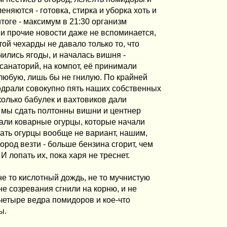
няются - готовка, стирка и уборка хоть и
тоге - максимум в 21:30 организм
и прочие новости даже не вспоминается,
той чехарды не давало только то, что
чились ягоды, и началась вишня -
санаторий, на компот, её принимали
 любую, лишь бы не гнилую. По крайней
одрали совокупно пять наших собственных
олько бабулек и вахтовиков дали
ь мы сдать полтонны вишни и центнер
дали коварные огурцы, которые начали
ать огурцы вообще не вариант, нашим,
ород везти - больше бензина сгорит, чем
И лопать их, пока харя не треснет.
е то кислотный дождь, не то мучнистую
не созревания сгнили на корню, и не
ь четыре ведра помидоров и кое-что
ы.