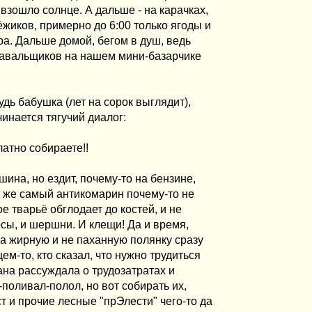
взошло солнце. А дальше - на карачках,
ёжиков, примерно до 6:00 только ягоды и
ра. Дальше домой, бегом в душ, ведь
одавальщиков на нашем мини-базарчике
удь бабушка (лет на сорок выглядит),
чинается тягучий диалог:
латно собираете!!
шина, но ездит, почему-то на бензине,
от же самый антикомарин почему-то не
ое тварьё обглодает до костей, и не
осы, и шершни. И клещи! Да и время,
на жирную и не паханную полянку сразу
ем-то, кто сказал, что нужно трудиться
ана рассуждала о трудозатратах и
-поливал-полол, но вот собирать их,
т и прочие лесные "прЭлести" чего-то да