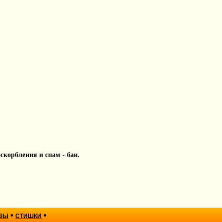
 оскорбления и спам - бан.
•
•
ЗЫ
СТИШКИ