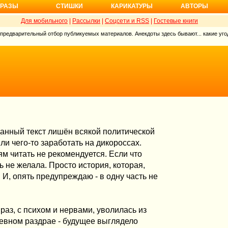
РАЗЫ
СТИШКИ
КАРИКАТУРЫ
АВТОРЫ
Для мобильного
|
Рассылки
|
Соцсети и RSS
|
Гостевые книги
 предварительный отбор публикуемых материалов. Анекдоты здесь бывают... какие угод
данный текст лишён всякой политической
ли чего-то заработать на дикороссах.
м читать не рекомендуется. Если что
ь не желала. Просто история, которая,
И, опять предупреждаю - в одну часть не
 раз, с психом и нервами, уволилась из
шевном раздрае - будущее выглядело