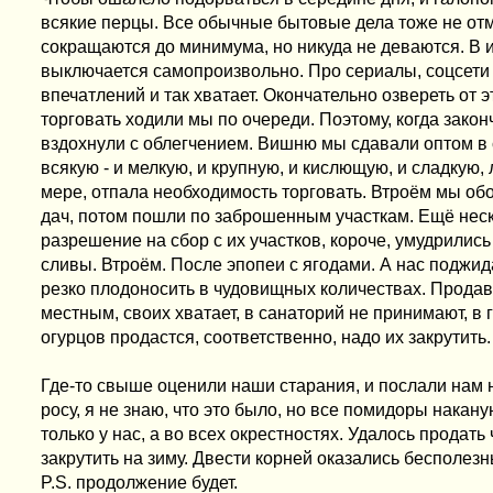
всякие перцы. Все обычные бытовые дела тоже не отме
сокращаются до минимума, но никуда не деваются. В и
выключается самопроизвольно. Про сериалы, соцсети 
впечатлений и так хватает. Окончательно озвереть от э
торговать ходили мы по очереди. Поэтому, когда закон
вздохнули с облегчением. Вишню мы сдавали оптом в 
всякую - и мелкую, и крупную, и кислющую, и сладкую,
мере, отпала необходимость торговать. Втроём мы об
дач, потом пошли по заброшенным участкам. Ещё неск
разрешение на сбор с их участков, короче, умудрилис
сливы. Втроём. После эпопеи с ягодами. А нас поджи
резко плодоносить в чудовищных количествах. Продав
местным, своих хватает, в санаторий не принимают, в г
огурцов продастся, соответственно, надо их закрутить. 
Где-то свыше оценили наши старания, и послали нам н
росу, я не знаю, что это было, но все помидоры накану
только у нас, а во всех окрестностях. Удалось продат
закрутить на зиму. Двести корней оказались бесполезн
P.S. продолжение будет.