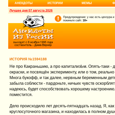
АНЕКДОТЫ
ИСТОРИИ
МЕМЫ
Ф
Лучшее дня 07 августа 2026
Предупреждение: у нас есть цензура и
покиньте сайт.
18+
ИСТОРИЯ №1594188
Не про Какраньшию, а про капитализЬм. Опять-таки - 
окраски, и посвящён эксперименту, или о том, реально 
Многа букофф, и так далее, нервным беременным детя
забыла соблюсти - пардоньте, ничьих чувств оскорблят
надеюсь, будет способствовать хорошему настроению. 
поместится.
Дело происходило лет десять-пятнадцать назад. Я, как
круглосуточного магазина, и находилась в полном ду