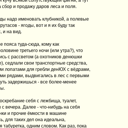
 кучу всякой сопутствующей фигни, а тут
 сбор и продажу даров леса и поля.
ды надо именовать клубникой, а полевые
рутасов - ягоды, вот и я их буду так
 и на вид.
е пояса туда-сюда, кому как
половине третьего ночи (или утра?), что
сь с рассветом (а охотников денюшки
е), седлали свои транспортные средства,
оими лопатами для гребли денЮХ с вёдрами,
ыми рядами, выдвигались в лес с первыми
чуть задержишься - все более-менее
ны.
соскребание себя с лежбища, туалет,
 с вечера. Далее - что-нибудь на себя
инки и прочие ёмкости в машине
ь, для таких дел она идеальна,
табуретка, одним словом. Как раз, пока