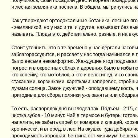
получилось, сами посадили двести корней помидоров и
и лесная земляника поспела. В общем, мы ринулись на
Как утверждают ортодоксальные ботаники, лесные яго
- земляникой, но у нас и те, и другие, называют без вык
называть. Плоды это, действительно, разные, и на вкус,
Стоит уточнить, что в те времена у нас дёргали часовы
заблагорассудится, и рассвет у нас тогда начинался в 
было весьма некомфортно. Жаждущие ягод подрывали
погрести в окрестных сёлах и деревнях было в избытк
кто копейку, кто мотоблок, а кто и велосипед, и со св
стаканами, корзинками, каретками наперевес, стройн
лучами солнца. Закон джунглей - опоздавшему кость, 
пригодные для сбора полянки уже заняты или ободра
То есть, распорядок дня выглядел так. Подъём - 2:15, 
чистка зубов - 10 минут. Чай в термосе и бутеры готовы
напялить, не забыть спрей от комаров и клещей, корз
хронически, и вперёд, в лес. На окушке туда добиралис
проходимость хорошая, бензина ест минимум, бешеная 