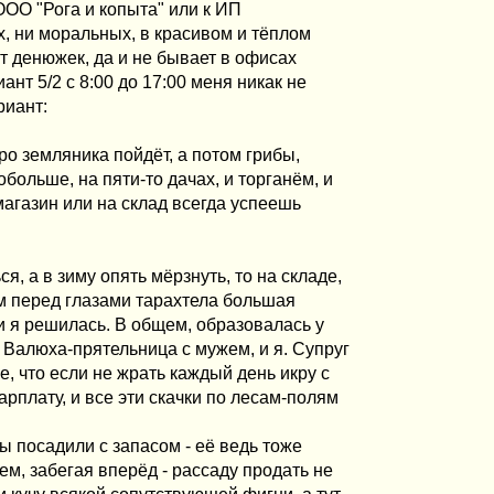
ООО "Рога и копыта" или к ИП
, ни моральных, в красивом и тёплом
т денюжек, да и не бывает в офисах
нт 5/2 с 8:00 до 17:00 меня никак не
риант:
коро земляника пойдёт, а потом грибы,
ольше, на пяти-то дачах, и торганём, и
 магазин или на склад всегда успеешь
, а в зиму опять мёрзнуть, то на складе,
м перед глазами тарахтела большая
и я решилась. В общем, образовалась у
а Валюха-прятельница с мужем, и я. Супруг
, что если не жрать каждый день икру с
рплату, и все эти скачки по лесам-полям
 посадили с запасом - её ведь тоже
ем, забегая вперёд - рассаду продать не