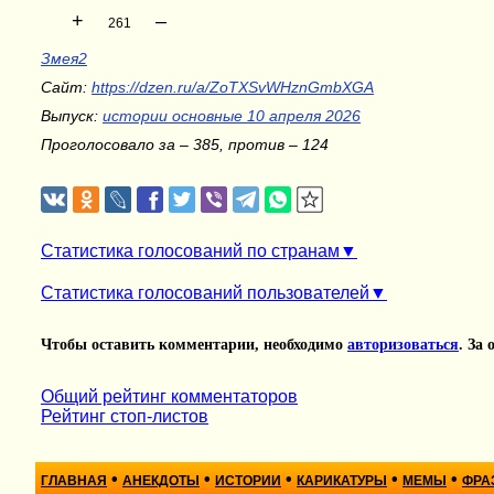
+
–
261
Змея2
Сайт:
https://dzen.ru/a/ZoTXSvWHznGmbXGA
Выпуск:
истории основные 10 апреля 2026
Проголосовало за – 385, против – 124
Статистика голосований по странам
Статистика голосований пользователей
Чтобы оставить комментарии, необходимо
авторизоваться
. За
Общий рейтинг комментаторов
Рейтинг стоп-листов
•
•
•
•
•
ГЛАВНАЯ
АНЕКДОТЫ
ИСТОРИИ
КАРИКАТУРЫ
МЕМЫ
ФРА