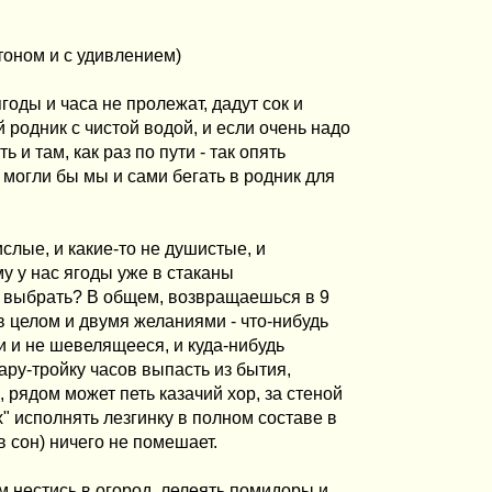
тоном и с удивлением)
оды и часа не пролежат, дадут сок и
й родник с чистой водой, и если очень надо
 и там, как раз по пути - так опять
о могли бы мы и сами бегать в родник для
ислые, и какие-то не душистые, и
му у нас ягоды уже в стаканы
и выбрать? В общем, возвращаешься в 9
в целом и двумя желаниями - что-нибудь
и и не шевелящееся, и куда-нибудь
ару-тройку часов выпасть из бытия,
рядом может петь казачий хор, за стеной
" исполнять лезгинку в полном составе в
в сон) ничего не помешает.
м нестись в огород, лелеять помидоры и