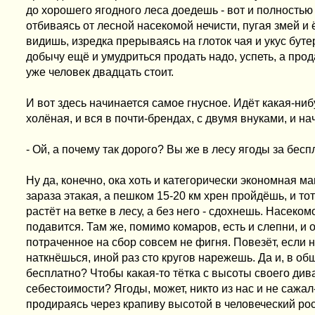
до хорошего ягодного леса доедешь - вот и полностью 
отбиваясь от лесной насекомой нечисти, пугая змей и 
видишь, изредка прерываясь на глоток чая и укус буте
добычу ещё и умудриться продать надо, успеть, а пр
уже человек двадцать стоит.
И вот здесь начинается самое гнусное. Идёт какая-ниб
холёная, и вся в почти-брендах, с двумя внуками, и на
- Ой, а почему так дорого? Вы же в лесу ягоды за бесп
Ну да, конечно, ока хоть и категорически экономная ма
зараза этакая, а пешком 15-20 км хрен пройдёшь, и т
растёт на ветке в лесу, а без него - сдохнешь. Насеком
подавится. Там же, помимо комаров, есть и слепни, и 
потраченное на сбор совсем не фигня. Повезёт, если 
наткнёшься, иной раз сто кругов нарежешь. Да и, в общ
бесплатно? Чтобы какая-то тётка с высоты своего див
себестоимости? Ягоды, может, никто из нас и не сажал
продираясь через крапиву высотой в человеческий рос