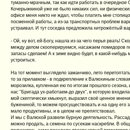
туманно-мрачным, так как идти работать в очередное 
Кочерыжкиной уже не было никаких сил, ни физических
офисе меня никто не ждал, чтобы платить мне стопицо
посменной работы, а из-за транспортных проблем вариа
устраивал. И тут соседка предложила хитрожёлтый ва
- Ой, ну вот, ей-Богу, нашла из-за чего перья рвать! С
между делом скооперируемся, насажаем помидоров поб
запасы сделаем! А к зиме видно будет, в какой-нибудь
устроиться.
На тот момент выглядело заманчиво, лето перетоптаться
то за прилавком - в подкрепление к Валюхиным слова
морозилка, купленная ею по итогам прошлого сезона, 
нас "Бригада ух-работаем-до двух", в которую входил
мой скептически хмыкнул, выразил своё ценное мнение
бужениной, то можем просуществовать и на одну его за
мало продуктивны, и в целом не препятствовал.
И мы с Валюхой развели бурную деятельность. Рассады
можно продать, а семена по сусекам наскребли. В общ