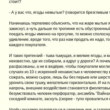
стоит?
- А у вас что, ягоды немытые? (говорится брезгливым 
Начинаешь терпеливо объяснять, что на жаре мытые яг
закиснут, а чуть дальше по тропинке есть обустроенны
поедать ягоды именно на прогулке, то можно сполоснуть
удивление, вроде того, что раз нам продать их надо, т
каждого покупателя.
И таких претензий - тьма-тьмущая, и мелкие ягоды, и к
неизвестно, где их собирали, а вдруг у дороги? А поче
расфасованы, а не в ведёрке, чтобы покупатели могл
случаях из 10 с искренней ненавистью к человечеству 
сожрать, можно сырое, лишь бы без перьев или шерст
уронить свою тушку, желательно горизонтально. И на п
напрочь, внешние воздействия становятся фиолетовы, 
безумствовать человек-перфоратор, ансамбль "Вайнах
соседней комнате, заснуть (скорее - тупо провалиться 
Чтобы ошалело подорваться в середине дня, и галопо