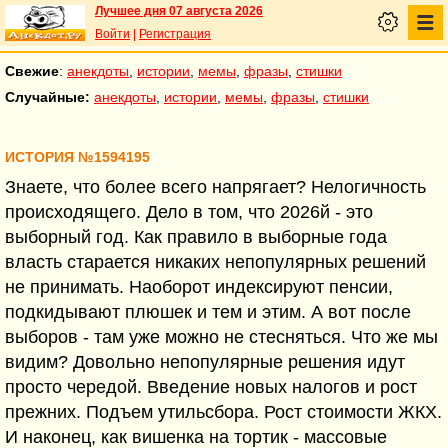
Лучшее дня 07 августа 2026
Войти
|
Регистрация
Свежие
:
анекдоты
,
истории
,
мемы
,
фразы
,
стишки
Случайные:
анекдоты
,
истории
,
мемы
,
фразы
,
стишки
ИСТОРИЯ №1594195
Знаете, что более всего напрягает? Нелогичность
происходящего. Дело в том, что 2026й - это
выборный год. Как правило в выборные года
власть старается никаких непопулярных решений
не принимать. Наоборот индексируют пенсии,
подкидывают плюшек и тем и этим. А вот после
выборов - там уже можно не стесняться. Что же мы
видим? Довольно непопулярные решения идут
просто чередой. Введение новых налогов и рост
прежних. Подъем утильсбора. Рост стоимости ЖКХ.
И наконец, как вишенка на тортик - массовые