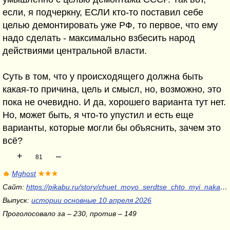
если, я подчеркну, ЕСЛИ кто-то поставил себе
целью демонтировать уже РФ, то первое, что ему
надо сделать - максимально взбесить народ
действиями центральной власти.
Суть в том, что у происходящего должна быть
какая-то причина, цель и смысл, но, возможно, это
пока не очевидно. И да, хорошего варианта тут нет.
Но, может быть, я что-то упустил и есть еще
варианты, которые могли бы объяснить, зачем это
всё?
+
–
81
🔥
Mghost
★★★
Сайт:
https://pikabu.ru/story/chuet_moyo_serdtse_chto_myi_nakanune_grandioznogo_shukhera_13859433
Выпуск:
истории основные 10 апреля 2026
Проголосовало за – 230, против – 149