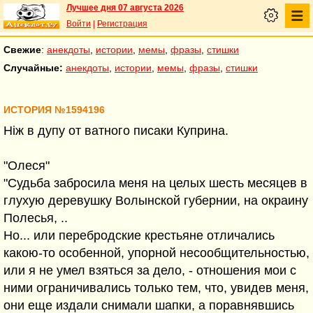
Лучшее дня 07 августа 2026
Войти
|
Регистрация
Свежие
:
анекдоты
,
истории
,
мемы
,
фразы
,
стишки
Случайные:
анекдоты
,
истории
,
мемы
,
фразы
,
стишки
ИСТОРИЯ №1594196
Нiж в дупу от ватного писаки Куприна.
"Олеся"
"Судьба забросила меня на целых шесть месяцев в
глухую деревушку Волынской губернии, на окраину
Полесья, ..
Но... или перебродские крестьяне отличались
какою-то особенной, упорной несообщительностью,
или я не умел взяться за дело, - отношения мои с
ними ограничивались только тем, что, увидев меня,
они еще издали снимали шапки, а поравнявшись