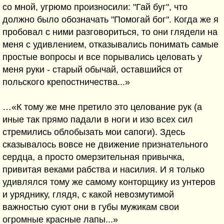
со мной, угрюмо произносили: "Гай буг", что
должно было обозначать "Помогай бог". Когда же я
пробовал с ними разговориться, то они глядели на
меня с удивлением, отказывались понимать самые
простые вопросы и все порывались целовать у
меня руки - старый обычай, оставшийся от
польского крепостничества...»
…«К тому же мне претило это целование рук (а
иные так прямо падали в ноги и изо всех сил
стремились облобызать мои сапоги). Здесь
сказывалось вовсе не движение признательного
сердца, а просто омерзительная привычка,
привитая веками рабства и насилия. И я только
удивлялся тому же самому конторщику из унтеров
и уряднику, глядя, с какой невозмутимой
важностью суют они в губы мужикам свои
огромные красные лапы...»