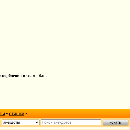
 оскорбления и спам - бан.
•
•
ЗЫ
СТИШКИ