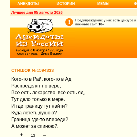
АНЕКДОТЫ
ИСТОРИИ
МЕМЫ
Ф
Лучшее дня 05 августа 2026
Предупреждение: у нас есть цензура и
покиньте сайт.
18+
СТИШОК №1594333
Кого-то в Рай, кого-то в Ад
Распределят по вере,
Всё есть лекарство, всё есть яд,
Тут дело только в мере.
И где границу тут найти?
Куда лететь душою?
Граница где-то впереди?
А может за спиною?..
+
–
13