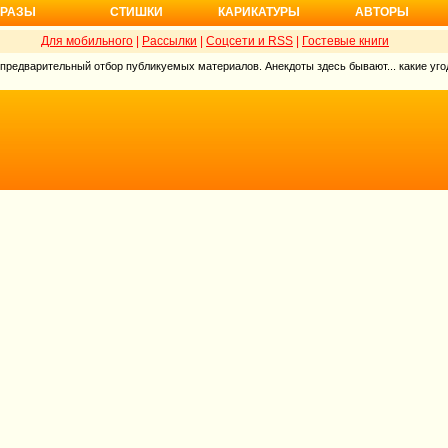
РАЗЫ
СТИШКИ
КАРИКАТУРЫ
АВТОРЫ
Для мобильного
|
Рассылки
|
Соцсети и RSS
|
Гостевые книги
 предварительный отбор публикуемых материалов. Анекдоты здесь бывают... какие угод