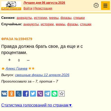
Лучшее дня 06 августа 2026
Войти
|
Регистрация
Свежие
:
анекдоты
,
истории
,
мемы
,
фразы
,
стишки
Случайные:
анекдоты
,
истории
,
мемы
,
фразы
,
стишки
ФРАЗА №1594579
Правда должна брать свое, да еще и с
процентами.
+
–
0
🔥
Алекс Грачев
★★
Выпуск:
смешные фразы 12 апреля 2026
Проголосовало за – 7, против – 7
Статистика голосований по странам