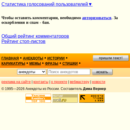
Статистика голосований пользователей
Чтобы оставить комментарии, необходимо
авторизоваться
. За
оскорбления и спам - бан.
Общий рейтинг комментаторов
Рейтинг стоп-листов
•
•
•
пришли текст!
ГЛАВНАЯ
АНЕКДОТЫ
ИСТОРИИ
•
•
•
•
КАРИКАТУРЫ
МЕМЫ
ФРАЗЫ
СТИШКИ
реклама на сайте
|
контакты
|
о проекте
|
вебмастеру
|
новости
© 1995—2026 Анекдоты из России. Составитель
Дима Вернер