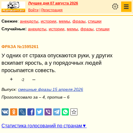
Лучшее дня 07 августа 2026
Войти
|
Регистрация
Свежие
:
анекдоты
,
истории
,
мемы
,
фразы
,
стишки
Случайные:
анекдоты
,
истории
,
мемы
,
фразы
,
стишки
ФРАЗА №1595261
У одних от страха опускаются руки, у других
вскипает ярость, а у порядочных людей
просыпается совесть.
+
–
-2
Выпуск:
смешные фразы 15 апреля 2026
Проголосовало за – 4, против – 6
Статистика голосований по странам