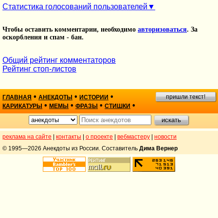
Статистика голосований пользователей
Чтобы оставить комментарии, необходимо
авторизоваться
. За
оскорбления и спам - бан.
Общий рейтинг комментаторов
Рейтинг стоп-листов
•
•
•
пришли текст!
ГЛАВНАЯ
АНЕКДОТЫ
ИСТОРИИ
•
•
•
•
КАРИКАТУРЫ
МЕМЫ
ФРАЗЫ
СТИШКИ
реклама на сайте
|
контакты
|
о проекте
|
вебмастеру
|
новости
© 1995—2026 Анекдоты из России. Составитель
Дима Вернер