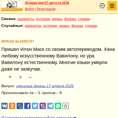
Лучшее дня 07 августа 2026
Войти
|
Регистрация
Свежие
:
анекдоты
,
истории
,
мемы
,
фразы
,
стишки
Случайные:
анекдоты
,
истории
,
мемы
,
фразы
,
стишки
ФРАЗА №1595747
Пришел Илон Маск со своим автопереводом. Хана
любому искусственному Вавилону, но ура
Вавилону естественному. Многие языки умерли
даже не зазвучав.
+
–
-5
Выпуск:
смешные фразы 17 апреля 2026
Проголосовало за – 3, против – 8