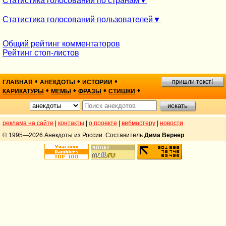
Статистика голосований по странам
Статистика голосований пользователей
Общий рейтинг комментаторов
Рейтинг стоп-листов
•
•
•
пришли текст!
ГЛАВНАЯ
АНЕКДОТЫ
ИСТОРИИ
•
•
•
•
КАРИКАТУРЫ
МЕМЫ
ФРАЗЫ
СТИШКИ
реклама на сайте
|
контакты
|
о проекте
|
вебмастеру
|
новости
© 1995—2026 Анекдоты из России. Составитель
Дима Вернер