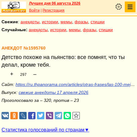
Лучшее дня 06 августа 2026
Войти
|
Регистрация
Свежие
:
анекдоты
,
истории
,
мемы
,
фразы
,
стишки
Случайные:
анекдоты
,
истории
,
мемы
,
фразы
,
стишки
АНЕКДОТ №1595760
Детство похоже на пьянство: все помнят, что ты
делал, кроме тебя.
+
–
297
Сайт:
https://ru.thpanorama.com/articles/otras-frases/las-100-mejores-frases-de-la-infancia-y-niez.html
Выпуск:
свежие анекдоты 17 апреля 2026
Проголосовало за – 320, против – 23
Статистика голосований по странам