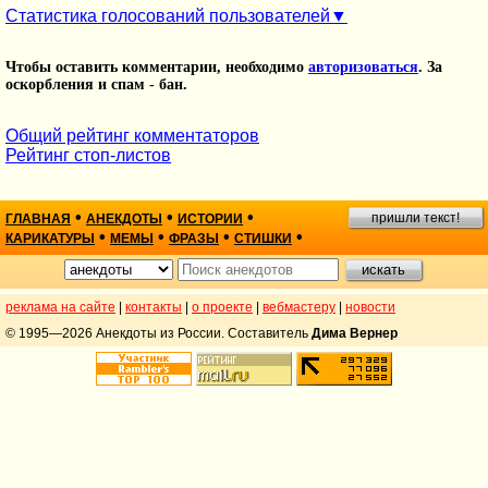
Статистика голосований пользователей
Чтобы оставить комментарии, необходимо
авторизоваться
. За
оскорбления и спам - бан.
Общий рейтинг комментаторов
Рейтинг стоп-листов
•
•
•
пришли текст!
ГЛАВНАЯ
АНЕКДОТЫ
ИСТОРИИ
•
•
•
•
КАРИКАТУРЫ
МЕМЫ
ФРАЗЫ
СТИШКИ
реклама на сайте
|
контакты
|
о проекте
|
вебмастеру
|
новости
© 1995—2026 Анекдоты из России. Составитель
Дима Вернер