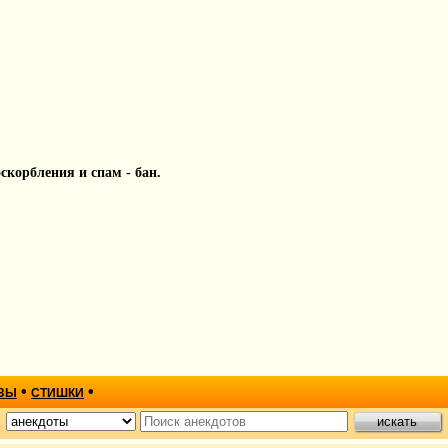
 оскорбления и спам - бан.
•
•
ЗЫ
СТИШКИ