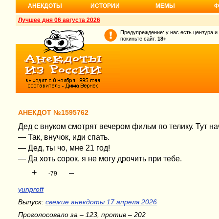
АНЕКДОТЫ
ИСТОРИИ
МЕМЫ
Ф
Лучшее дня 06 августа 2026
Предупреждение: у нас есть цензура и
покиньте сайт.
18+
АНЕКДОТ №1595762
Дед с внуком смотрят вечером фильм по телику. Тут на
— Так, внучок, иди спать.
— Дед, ты чо, мне 21 год!
— Да хоть сорок, я не могу дрочить при тебе.
+
–
-79
yuriproff
Выпуск:
свежие анекдоты 17 апреля 2026
Проголосовало за – 123, против – 202