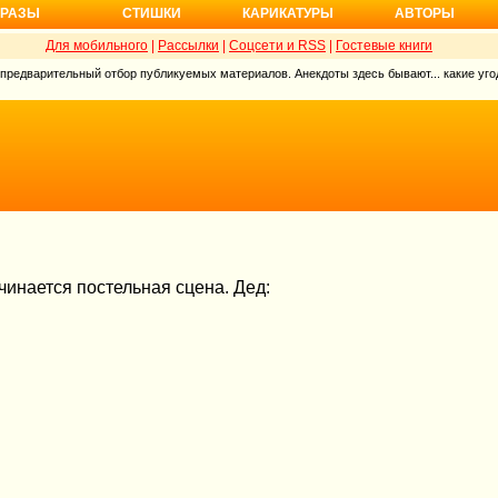
РАЗЫ
СТИШКИ
КАРИКАТУРЫ
АВТОРЫ
Для мобильного
|
Рассылки
|
Соцсети и RSS
|
Гостевые книги
 предварительный отбор публикуемых материалов. Анекдоты здесь бывают... какие угод
чинается постельная сцена. Дед: