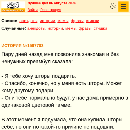
Лучшее дня 06 августа 2026
Войти
|
Регистрация
Свежие
:
анекдоты
,
истории
,
мемы
,
фразы
,
стишки
Случайные:
анекдоты
,
истории
,
мемы
,
фразы
,
стишки
ИСТОРИЯ №1597703
Пару дней назад мне позвонила знакомая и без
ненужных преамбул сказала:
- Я тебе хочу шторы подарить.
- Спасибо, конечно, но у меня есть шторы. Может
кому другому подари.
- Они тебе нормально будут, у нас дома примерно в
одинаковой цветовой гамме.
В этот момент я подумала, что она купила шторы
себе, но они по какой-то причине не подошли.