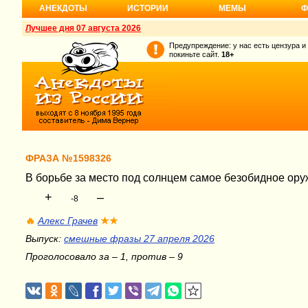
АНЕКДОТЫ
ИСТОРИИ
МЕМЫ
Ф
Лучшее дня 07 августа 2026
Предупреждение: у нас есть цензура и
покиньте сайт.
18+
ФРАЗА №1598326
В борьбе за место под солнцем самое безобидное ору
+
–
-8
🔥
Алекс Грачев
★★
Выпуск:
смешные фразы 27 апреля 2026
Проголосовало за – 1, против – 9