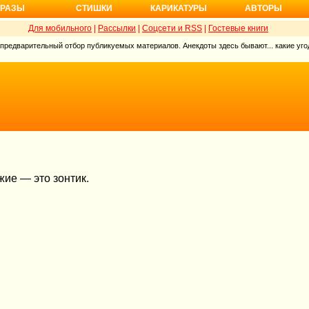
РАЗЫ
СТИШКИ
КАРИКАТУРЫ
АВТОРЫ
Для мобильного
|
Рассылки
|
Соцсети и RSS
|
Гостевые книги
 предварительный отбор публикуемых материалов. Анекдоты здесь бывают... какие угод
жие — это зонтик.