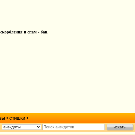
 оскорбления и спам - бан.
•
•
ЗЫ
СТИШКИ