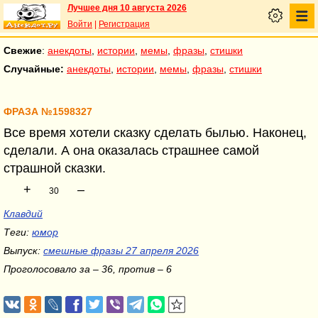
Лучшее дня 10 августа 2026
Войти
|
Регистрация
Свежие
:
анекдоты
,
истории
,
мемы
,
фразы
,
стишки
Случайные:
анекдоты
,
истории
,
мемы
,
фразы
,
стишки
ФРАЗА №1598327
Все время хотели сказку сделать былью. Наконец,
сделали. А она оказалась страшнее самой
страшной сказки.
+
–
30
Клавдий
Теги:
юмор
Выпуск:
смешные фразы 27 апреля 2026
Проголосовало за – 36, против – 6