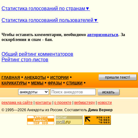
Статистика голосований по странам
Статистика голосований пользователей
Чтобы оставить комментарии, необходимо
авторизоваться
. За
оскорбления и спам - бан.
Общий рейтинг комментаторов
Рейтинг стоп-листов
•
•
•
пришли текст!
ГЛАВНАЯ
АНЕКДОТЫ
ИСТОРИИ
•
•
•
•
КАРИКАТУРЫ
МЕМЫ
ФРАЗЫ
СТИШКИ
реклама на сайте
|
контакты
|
о проекте
|
вебмастеру
|
новости
© 1995—2026 Анекдоты из России. Составитель
Дима Вернер