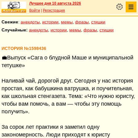
Лучшее дня 10 августа 2026
Войти
|
Регистрация
Свежие
:
анекдоты
,
истории
,
мемы
,
фразы
,
стишки
Случайные:
анекдоты
,
истории
,
мемы
,
фразы
,
стишки
ИСТОРИЯ №1598436
💼Выпуск «Сага о блудной Маше и муниципальной
тетушке»
Наливай чай, дорогой друг. Сегодня у нас история
простая, как бабушкина ватрушка, и поучительная,
как школьная стенгазета. Тема: «Что нужно юристу,
чтобы вам помочь, а вам — чтобы эту помощь
получить».
За сорок лет практики я заметил одну
закономерность. Люди приходят к юристу