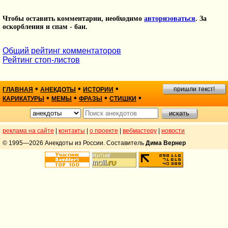
Чтобы оставить комментарии, необходимо
авторизоваться
. За
оскорбления и спам - бан.
Общий рейтинг комментаторов
Рейтинг стоп-листов
•
•
•
пришли текст!
ГЛАВНАЯ
АНЕКДОТЫ
ИСТОРИИ
•
•
•
•
КАРИКАТУРЫ
МЕМЫ
ФРАЗЫ
СТИШКИ
реклама на сайте
|
контакты
|
о проекте
|
вебмастеру
|
новости
© 1995—2026 Анекдоты из России. Составитель
Дима Вернер