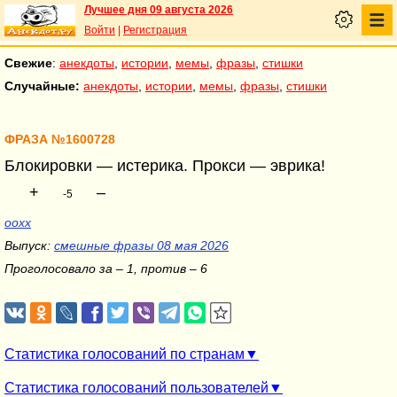
Лучшее дня 09 августа 2026
Войти
|
Регистрация
Свежие
:
анекдоты
,
истории
,
мемы
,
фразы
,
стишки
Случайные:
анекдоты
,
истории
,
мемы
,
фразы
,
стишки
ФРАЗА №1600728
Блокировки — истерика. Прокси — эврика!
+
–
-5
ooxx
Выпуск:
смешные фразы 08 мая 2026
Проголосовало за – 1, против – 6
Статистика голосований по странам
Статистика голосований пользователей