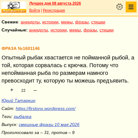
Лучшее дня 08 августа 2026
Войти
|
Регистрация
Свежие
:
анекдоты
,
истории
,
мемы
,
фразы
,
стишки
Случайные:
анекдоты
,
истории
,
мемы
,
фразы
,
стишки
ФРАЗА №1601146
Опытный рыбак хвастается не пойманной рыбой, а
той, которая сорвалась с крючка. Потому что
непойманная рыба по размерам намного
превосходит ту, которую ты можешь предъявить.
+
–
22
Юрий Татаркин
Сайт:
https://firstonx.wordpress.com/
Теги:
рыбалка
Выпуск:
смешные фразы 10 мая 2026
Проголосовало за – 31, против – 9