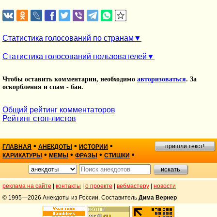
Статистика голосований по странам
Статистика голосований пользователей
Чтобы оставить комментарии, необходимо
авторизоваться
. За
оскорбления и спам - бан.
Общий рейтинг комментаторов
Рейтинг стоп-листов
•
•
•
пришли текст!
ГЛАВНАЯ
АНЕКДОТЫ
ИСТОРИИ
•
•
•
•
КАРИКАТУРЫ
МЕМЫ
ФРАЗЫ
СТИШКИ
реклама на сайте
|
контакты
|
о проекте
|
вебмастеру
|
новости
© 1995—2026 Анекдоты из России. Составитель
Дима Вернер